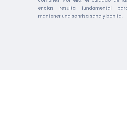
comunes. Por ello, el cuidado de la
encías resulta fundamental par
mantener una sonrisa sana y bonita.