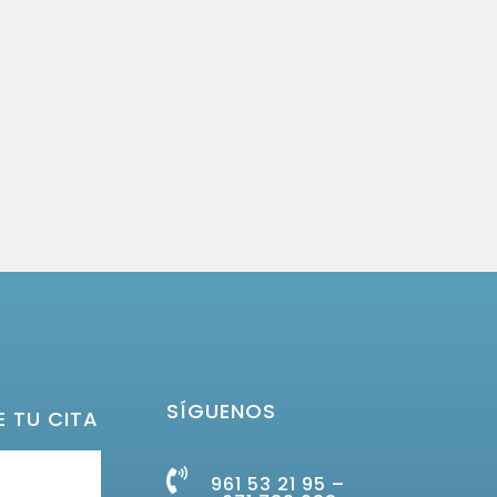
SÍGUENOS
E TU CITA
961 53 21 95 –