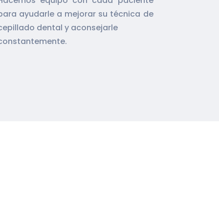
Hacemos equipo con cada paciente
para ayudarle a mejorar su técnica de
cepillado dental y aconsejarle
constantemente.