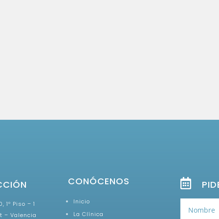
CONÓCENOS
CCIÓN
PID
Inicio
, 1º Piso – 1
La Clínica
t – Valencia