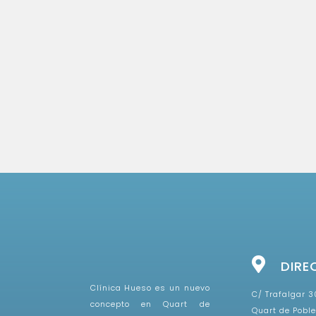
DIRE
Clínica Hueso es un nuevo
C/ Trafalgar 30
concepto en Quart de
Quart de Poble