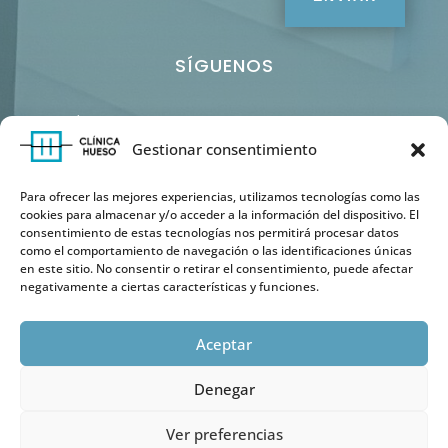
SÍGUENOS
961 53 21 95 – 671 739 933
Gestionar consentimiento
info@clinicahueso.com
Para ofrecer las mejores experiencias, utilizamos tecnologías como las
cookies para almacenar y/o acceder a la información del dispositivo. El
consentimiento de estas tecnologías nos permitirá procesar datos
como el comportamiento de navegación o las identificaciones únicas
en este sitio. No consentir o retirar el consentimiento, puede afectar
negativamente a ciertas características y funciones.
Aceptar
Copyright © 2025 Clínica Hueso | Todos los derechos
Denegar
reservados
Diseñado por
Publiting.com
Ver preferencias