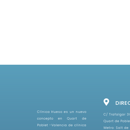
DIRE
Clínica Hueso es un nuevo
C/ Trafalgar 30
concepto en Quart de
Quart de Poble
Poblet -Valencia de clínica
Metro: Salt de