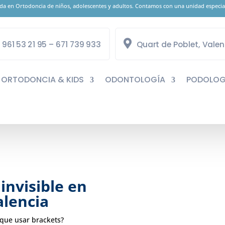
zada en Ortodoncia de niños, adolescentes y adultos. Contamos con una unidad especial
961 53 21 95 – 671 739 933
Quart de Poblet, Valen
ORTODONCIA & KIDS
ODONTOLOGÍA
PODOLOG
invisible en
alencia
 que usar brackets?