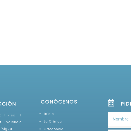
CONÓCENOS
CCIÓN
PID
Inicio
, 1º Piso – 1
La Clínica
t – Valencia
 l’Aigua
Ortodoncia