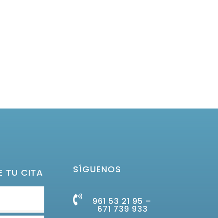
SÍGUENOS
E TU CITA
961 53 21 95 –
671 739 933