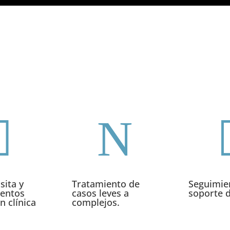

N
sita y
Tratamiento de
Seguimie
ientos
casos leves a
soporte d
n clínica
complejos.