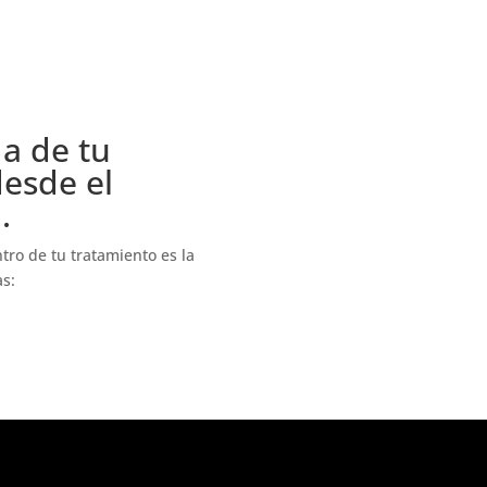
a de tu
desde el
.
tro de tu tratamiento es la
as: